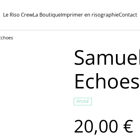
Le Riso Crew
La Boutique
Imprimer en risographie
Contact
Echoes
Samuel
Echoes
ÉPUISÉ
20,00 €