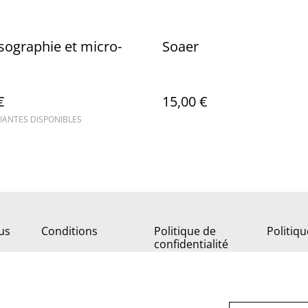
isographie et micro-
Soaer
€
15,00 €
IANTES DISPONIBLES
us
Conditions
Politique de
Politiq
confidentialité