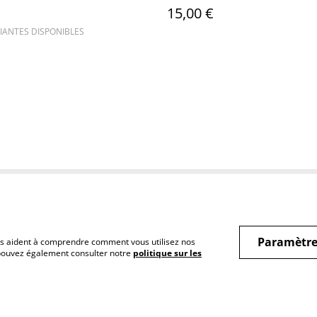
15,00 €
IANTES DISPONIBLES
Conditions
Politique de
Poli
confidentialité
Paramètre
 nous aident à comprendre comment vous utilisez nos
 pouvez également consulter notre
politique sur les