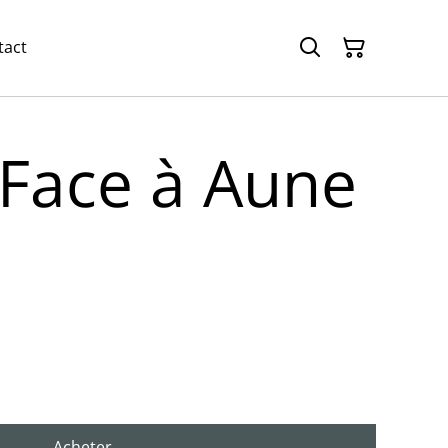
tact
 Face à Aune
Acheter