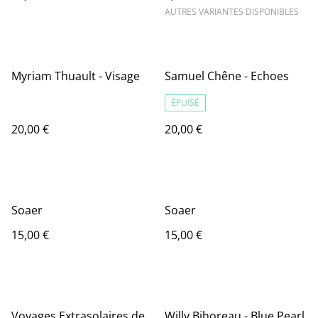
AUTRES VARIANTES DISPONIBLES
Myriam Thuault - Visage
Samuel Chêne - Echoes
ÉPUISÉ
20,00 €
20,00 €
Soaer
Soaer
15,00 €
15,00 €
Voyages Extrasolaires de
Willy Bihoreau - Blue Pearl