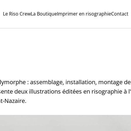
Le Riso Crew
La Boutique
Imprimer en risographie
Contact
lymorphe : assemblage, installation, montage de 
ente deux illustrations éditées en risographie à l'
nt-Nazaire.